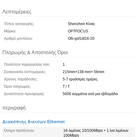
Λεπτομέρειες
Τόπος καταγωγής:
Shenzhen Κίνας
Μάρκα:
OPTFOCUS
Αριθμό μοντέλου:
Ofs-gsf1dt16-20
Πληρωμής & Αποστολής Όροι
Ποσότητα παραγγελίας min:
1
Συσκευασία λεπτομέρειες:
215mm×138 mm× 56mm
Χρόνος παράδοσης:
5-7 εργάσιμες ημέρες
Όροι πληρωμής:
T / T
Δυνατότητα προσφοράς:
5000 κομμάτια ανά μια εβδομάδα
περιγραφή
Διακόπτης δικτύων Ethernet
Όνομα προϊόντων:
16-λιμένας 10/100Mbps + 1 ίνα λιμένων
100Mbps