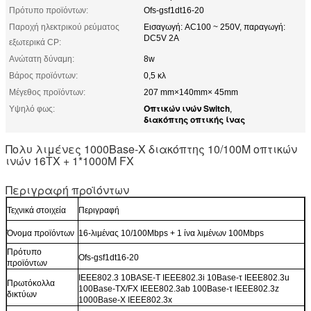
Πρότυπο προϊόντων:
Ofs-gsf1dt16-20
Παροχή ηλεκτρικού ρεύματος
Εισαγωγή: AC100 ~ 250V, παραγωγή:
DC5V 2A
εξωτερικά CP:
Ανώτατη δύναμη:
8w
Βάρος προϊόντων:
0,5 κλ
Μέγεθος προϊόντων:
207 mm×140mm× 45mm
Οπτικών ινών Switch
Υψηλό φως:
,
διακόπτης οπτικής ίνας
Πολυ λιμένες 1000Base-Χ διακόπτης 10/100M οπτικών
ινών 16TX + 1*1000M FX
Περιγραφή προϊόντων
Τεχνικά στοιχεία
Περιγραφή
Όνομα προϊόντων
16-λιμένας 10/100Mbps + 1 ίνα λιμένων 100Mbps
Πρότυπο
Ofs-gsf1dt16-20
προϊόντων
IEEE802.3 10BASE-Τ IEEE802.3i 10Base-τ IEEE802.3u
Πρωτόκολλα
100Base-TX/FX IEEE802.3ab 100Base-τ IEEE802.3z
δικτύων
1000Base-Χ IEEE802.3x