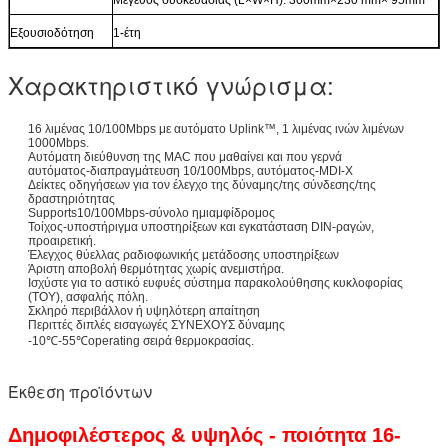
Εξουσιοδότηση
1-έτη
Χαρακτηριστικό γνώρισμα:
16 λιμένας 10/100Mbps με αυτόματο Uplink™, 1 λιμένας ινών λιμένων
1000Mbps.
Αυτόματη διεύθυνση της MAC που μαθαίνει και που γερνά
αυτόματος-διαπραγμάτευση 10/100Mbps, αυτόματος-MDI-Χ
Δείκτες οδηγήσεων για τον έλεγχο της δύναμης/της σύνδεσης/της
δραστηριότητας
Supports10/100Mbps-σύνολο ημιαμφίδρομος
Τοίχος-υποστήριγμα υποστηρίξεων και εγκατάσταση DIN-ραγών,
προαιρετική.
Έλεγχος θύελλας ραδιοφωνικής μετάδοσης υποστηρίξεων
Άριστη αποβολή θερμότητας χωρίς ανεμιστήρα.
Ισχύστε για το αστικό ευφυές σύστημα παρακολούθησης κυκλοφορίας
(ΤΟΥ), ασφαλής πόλη.
Σκληρό περιβάλλον ή υψηλότερη απαίτηση
Περιττές διπλές εισαγωγές ΣΥΝΕΧΟΥΣ δύναμης
-10℃-55℃operating σειρά θερμοκρασίας.
Έκθεση προϊόντων
Δημοφιλέστερος & υψηλός - ποιότητα 16-