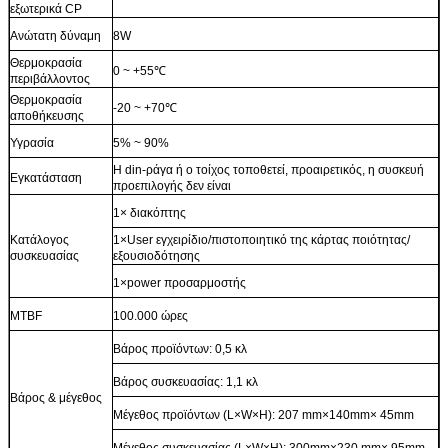
εξωτερικά CP
Ανώτατη δύναμη
8W
Θερμοκρασία
0 ~ +55℃
περιβάλλοντος
Θερμοκρασία
-20 ~ +70℃
αποθήκευσης
Υγρασία
5% ~ 90%
Η din-ράγα ή ο τοίχος τοποθετεί, προαιρετικός, η συσκευή
Εγκατάσταση
προεπιλογής δεν είναι
1× διακόπτης
Κατάλογος
1×User εγχειρίδιο/πιστοποιητικό της κάρτας ποιότητας/
συσκευασίας
εξουσιοδότησης
1×power προσαρμοστής
MTBF
100.000 ώρες
Βάρος προϊόντων: 0,5 κλ
Βάρος συσκευασίας: 1,1 κλ
Βάρος & μέγεθος
Μέγεθος προϊόντων (L×W×H): 207 mm×140mm× 45mm
Μέγεθος συσκευασίας (L×W×H): 300mm×230 mm× 95mm