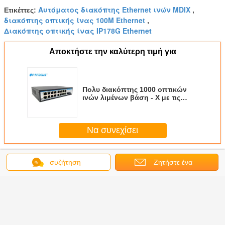
Αυτόματος διακόπτης Ethernet ινών MDIX
Ετικέττες:
,
διακόπτης οπτικής ίνας 100M Ethernet
,
Διακόπτης οπτικής ίνας IP178G Ethernet
Αποκτήστε την καλύτερη τιμή για
Πολυ διακόπτης 1000 οπτικών
ινών λιμένων βάση - Χ με τις
περιττές διπλές εισαγωγές
ΣΥΝΕΧΟΎΣ δύναμης
Να συνεχίσει
Διακόπτης δικτύων Ethernet
Περισσότεροι
συζήτηση
Ζητήστε ένα
απόσπασμα
κόπτης
Διακόπτης
24 διακόπτης
διακόπτης
8 διακό
/1000M
δικτύων FTTH
10/100/1000M
δικτύων σημείου
10/100M 