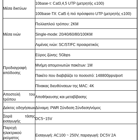
10base-τ: Cat3,4,5 UTP (μετρητής ≤100)
Μέσα δικτύων
100base-TX: Cat5 ή πιό πρόσφατο UTP (μετρητής ≤100)
Πολλαπλού τρόπου: 2KM
Μέσα ινών
Single-mode: 20/40/60/80/100KM
Λιμένας ινών: SC/ST/FC προαιρετικός
Εύρος ζώνης: 5Gbps
Μνήμη απομονωτών πακέτων: 1M
Προδιαγραφή
απόδοσης
Πακέτο που διαβιβάζει το ποσοστό: 148800pps/port
Πίνακας διευθύνσεων της MAC: 4K
Αποστολή του
Αποθήκευσης και μεταβίβασης
τρόπου
Δείκτες οδηγήσεων
Δύναμη: PWR Σύνδεση Σύνδεση/νόμος
Σειρά τάσης
DC5~15V
εισαγωγής
Παροχή
ηλεκτρικού
Εισαγωγή: AC100 ~ 250V, παραγωγή: DC5V 2A
ρεύματος