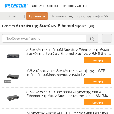
Shenzhen Optfocus Technology Co., Ltd.
Σπίτι
Προϊόντα
Περίπου εμείς
Γύρος εργοστασίων
>>
Διακόπτης δικτύων Ethernet
Ποιότητα
supplier.
(40)
8 διακόπτης 10/100M δικτύων Ethernet λιμένων
διακόπτης δικτύων Ethernet λιμένων RJ45 8 για
ISP FTTH δικτύων
επαφή
7W 20Gbps 20km διακόπτης 8 λιμένας 1 SFP
10/100/1000Mbps οπτικών ινών L2
επαφή
8 διακόπτης 10/100/1000M διακόπτης 20KM
Ethernet λιμένων δικτύων του τοπικού LAN RJ45
λιμένας ινών 1SC για ISP
επαφή
Διακόπτης δικτύων FTTH Ethernet 480 GBP που