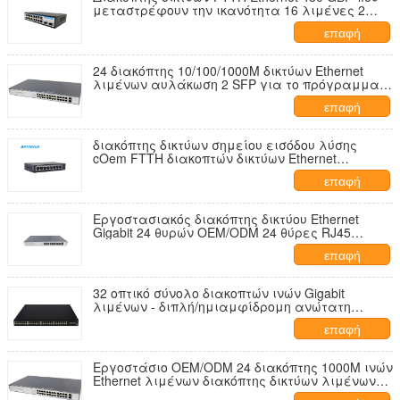
μεταστρέφουν την ικανότητα 16 λιμένες 2
διακόπτης σημείου εισόδου αυλακώσεων
επαφή
24 διακόπτης 10/100/1000M δικτύων Ethernet
λιμένων αυλάκωση 2 SFP για το πρόγραμμα
CCTV
επαφή
διακόπτης δικτύων σημείου εισόδου λύσης
cOem FTTH διακοπτών δικτύων Ethernet
λιμένων 1310nm RX 1490nm 8
επαφή
Εργοστασιακός διακόπτης δικτύου Ethernet
Gigabit 24 θυρών OEM/ODM 24 θύρες RJ45
10/100/1000M, 2 θύρες SFP 1000M
επαφή
32 οπτικό σύνολο διακοπτών ινών Gigabit
λιμένων - διπλή/ημιαμφίδρομη ανώτατη
δύναμη 5W
επαφή
Εργοστάσιο OEM/ODM 24 διακόπτης 1000M ινών
Ethernet λιμένων διακόπτης δικτύων λιμένων
24 RJ45 για το δίκτυο επιχείρησης