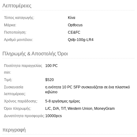
Λεπτομέρειες
Τόπος καταγωγής:
Κίνα
Μάρκα:
Optfocus
Πιστοποίηση:
CE&FC
Αριθμό μοντέλου:
Qsfp-100g-LR4
Πληρωμής & Αποστολής Όροι
Ποσότητα παραγγελίας
100 PC
min:
Τιμή:
$520
Συσκευασία
η ενότητα 10 PC SFP συσκευάζεται σε ένα πλαστικό
κιβώτιο
λεπτομέρειες:
Χρόνος παράδοσης:
5-8 εργάσιμες ημέρες
Όροι πληρωμής:
L/C, D/A, T/T, Western Union, MoneyGram
Δυνατότητα προσφοράς:
10000pcs
περιγραφή