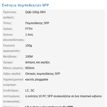
Ενότητα πομποδεκτών SFP
Πρότυπος
Qsfp-100g-SR4
αριθμός::
Τύπος::
Πομποδέκτης SFP
Χρήση::
FTTH
Χρόνος
1 έτος
εξουσιοδότησης::
Ποσοστό
100g
ημερομηνίας::
Μετάδοση:::
100M
Χρώμα::
άσπρος και γκρίζος
Μήκος κύματος::
850nm
Λέξεις κλειδιά::
Οπτικός πομποδέκτης SFP
Χαρακτηριστικό
καυτός pluggable
γνώρισμα::
Συνδετήρας::
LC, SC
Λεπτομέρειες
η ενότητα 10 PC SFP συσκευάζεται σε ένα πλαστικό κιβώτιο
συσκευασίας::
LC ενότητα πομποδεκτών Sc SFP