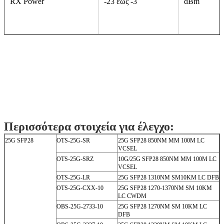
Τάση
3,0 έως 3,6
V
Ρεύμα μεροληψίας
0 έως 100
mA
TX Power
-9 έως -3
dBm
RX Power
-23 έως -3
dBm
Περισσότερα στοιχεία για έλεγχο: