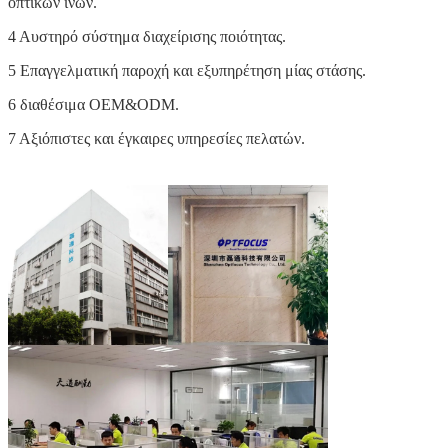
και System Integrator.Το κέντρο παραγωγής OPTFOCUS καλύπτει
έκταση περίπου 2.500 τετραγωνικών μέτρων και διαθέτει τρία
εργαστήρια παραγωγής, 9 γραμμές παραγωγής.
Πλεονέκτημα της εταιρείας μας:
1 Εθνική πιστοποίηση επιχειρήσεων υψηλής τεχνολογίας.
2 καινοτόμος ομάδα παραγωγής οπτικών ινών Πάνω από 10
χρόνια.
3 Εργαστήριο παραγωγής ενεργών και παθητικών εξαρτημάτων
οπτικών ινών.
4 Αυστηρό σύστημα διαχείρισης ποιότητας.
5 Επαγγελματική παροχή και εξυπηρέτηση μίας στάσης.
6 διαθέσιμα OEM&ODM.
7 Αξιόπιστες και έγκαιρες υπηρεσίες πελατών.