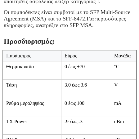
Οι πομποδέκτες 100G είναι υψηλής απόδοσης,
οικονομικά αποδοτικές μονάδες που υποστηρίζουν διπλό
ρυθμό δεδομένων 100G QSFP28 1294~1310NM SM
10KM LC LWDM.
Ο πομποδέκτης αποτελείται από τρία τμήματα: έναν
πομπό λέιζερ FP, μια φωτοδίοδο PIN ενσωματωμένη με
έναν προενισχυτή trans-σύνθετης αντίστασης (TIA) και
μονάδα ελέγχου MCU.Όλες οι μονάδες πληρούν τις
απαιτήσεις ασφάλειας λέιζερ κατηγορίας Ι.
Οι πομποδέκτες είναι συμβατοί με το SFP Multi-Source
Agreement (MSA) και το SFF-8472.Για περισσότερες
πληροφορίες, ανατρέξτε στο SFP MSA.
Προσδιορισμός:
Παράμετρος
Εύρος
Μονάδα
Θερμοκρασία
0 έως +70
°C