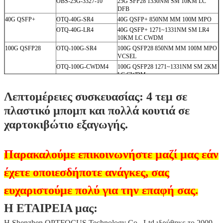
25G SFP28
OTS-25G-SR
25G SFP28 850NM MM 100M LC
VCSEL
OTS-25G-SRZ
10G/25G SFP28 850NM MM 100M LC
VCSEL
OTS-25G-LR
25G SFP28 1310NM SM10KM LC DFB
OTS-25G-CXX-10
25G SFP28 1270-1370NM SM 10KM
LC CWDM
OBS-25G-2733-10
25G SFP28 1270NM SM 10KM LC
DFB
OBS-25G-3327-10
25G SFP28 1330NM SM 10KM LC
DFB
40G QSFP+
OTQ-40G-SR4
40G QSFP+ 850NM MM 100M MPO
OTQ-40G-LR4
40G QSFP+ 1271~1331NM SM LR4
10KM LC CWDM
100G QSFP28
OTQ-100G-SR4
100G QSFP28 850NM MM 100M MPO
VCSEL
OTQ-100G-CWDM4
100G QSFP28 1271~1331NM SM 2KM
LC CWDM
OTQ-100G-LR4
100G QSFP28 1294~1310NM SM
10KM LC LWDM
Λεπτομέρειες συσκευασίας: 4 τεμ σε
πλαστικό μπομπ και πολλά κουτιά σε
χαρτοκιβώτιο εξαγωγής.