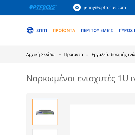
jenny@optfocus.com
ΣΠΊΤΙ
ΠΡΟΪΌΝΤΑ
ΠΕΡΊΠΟΥ ΕΜΕΊΣ
ΓΎΡΟΣ 
Αρχική Σελίδα
Προϊόντα
Εργαλεία δοκιμής ιν
Ναρκωμένοι ενισχυτές 1U ι