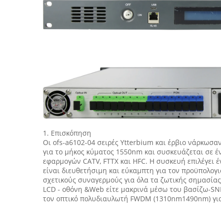
1. Επισκόπηση
Οι ofs-a6102-04 σειρές Ytterbium και έρβιο νάρκωσα
για το μήκος κύματος 1550nm και συσκευάζεται σε έν
εφαρμογών CATV, FTTX και HFC. Η συσκευή επιλέγει 
είναι διευθετήσιμη και εύκαμπτη για τον προϋπολογ
σχετικούς συναγερμούς για όλα τα ζωτικής σημασίας
LCD - οθόνη &Web είτε μακρινά μέσω του βασίζω-SN
τον οπτικό πολυδιαυλωτή FWDM (1310nm1490nm) για