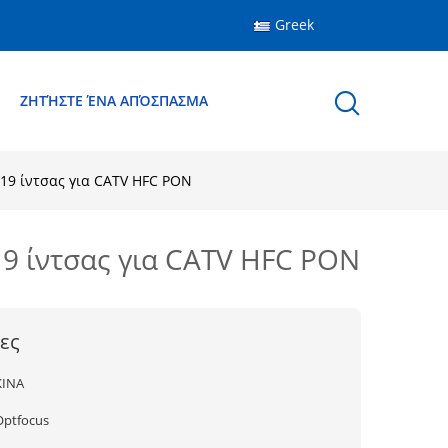
Greek
Ε
ΖΗΤΉΣΤΕ ΈΝΑ ΑΠΌΣΠΑΣΜΑ
 19 ίντσας για CATV HFC PON
19 ίντσας για CATV HFC PON
ες
ΚΙΝΑ
Optfocus