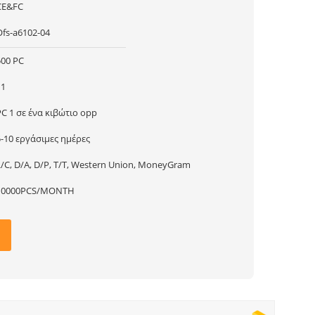
CE&FC
Ofs-a6102-04
500 PC
11
PC 1 σε ένα κιβώτιο opp
5-10 εργάσιμες ημέρες
L/C, D/A, D/P, T/T, Western Union, MoneyGram
10000PCS/MONTH