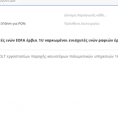
οϊόντων
Δύναμη παραγωγής κάθε
λιμένας::
/1310nm για PON
Πρόσθετη λειτουργία::
ές ινών EDFA έρβιο
1U ναρκωμένοι ενισχυτές ινών ραφιών έ
,
OLT εργοστασίων παροχής καινοτόμων πολυμεσικών υπηρεσιών 16