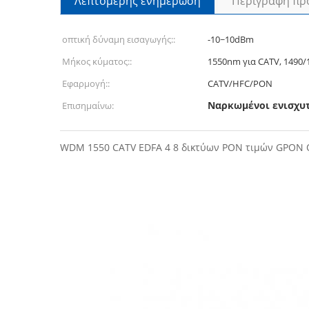
Λεπτομερής ενημέρωση
Περιγραφή πρ
οπτική δύναμη εισαγωγής::
-10~10dBm
Μήκος κύματος::
1550nm για CATV, 1490
Εφαρμογή::
CATV/HFC/PON
Ναρκωμένοι ενισχυτ
Επισημαίνω:
WDM 1550 CATV EDFA 4 8 δικτύων PON τιμών GPON 