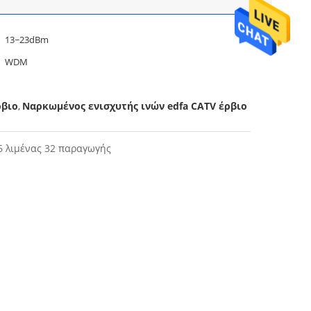
13~23dBm
WDM
ρβιο
Ναρκωμένος ενισχυτής ινών edfa CATV έρβιο
,
 λιμένας 32 παραγωγής