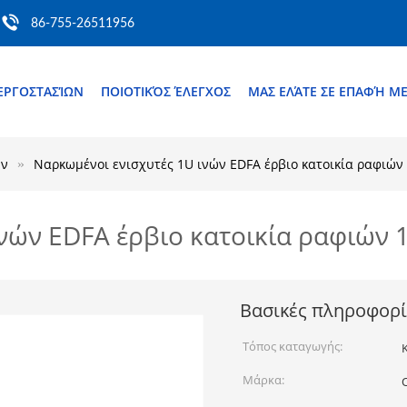
86-755-26511956
ΕΡΓΟΣΤΑΣΊΩΝ
ΠΟΙΟΤΙΚΌΣ ΈΛΕΓΧΟΣ
ΜΑΣ ΕΛΆΤΕ ΣΕ ΕΠΑΦΉ Μ
ών
Ναρκωμένοι ενισχυτές 1U ινών EDFA έρβιο κατοικία ραφιών
νών EDFA έρβιο κατοικία ραφιών 
Βασικές πληροφορί
Τόπος καταγωγής:
Μάρκα: