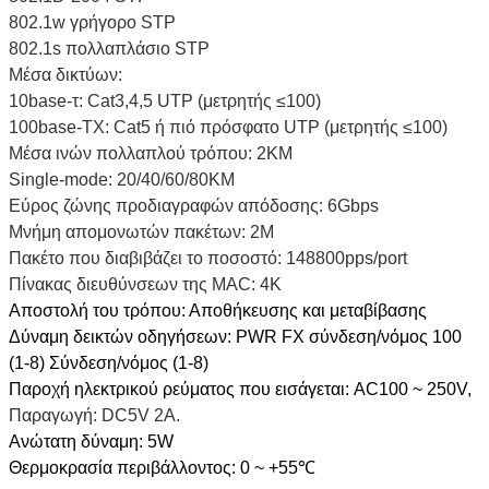
802.1w γρήγορο STP
802.1s πολλαπλάσιο STP
Μέσα δικτύων:
10base-τ: Cat3,4,5 UTP (μετρητής ≤100)
100base-TX: Cat5 ή πιό πρόσφατο UTP (μετρητής ≤100)
Μέσα ινών πολλαπλού τρόπου: 2KM
Single-mode: 20/40/60/80KM
Εύρος ζώνης προδιαγραφών απόδοσης: 6Gbps
Μνήμη απομονωτών πακέτων: 2M
Πακέτο που διαβιβάζει το ποσοστό: 148800pps/port
Πίνακας διευθύνσεων της MAC: 4K
Αποστολή του τρόπου: Αποθήκευσης και μεταβίβασης
Δύναμη δεικτών οδηγήσεων: PWR FX σύνδεση/νόμος 100
(1-8) Σύνδεση/νόμος (1-8)
Παροχή ηλεκτρικού ρεύματος που εισάγεται: AC100 ~ 250V,
Παραγωγή: DC5V 2A.
Ανώτατη δύναμη: 5W
Θερμοκρασία περιβάλλοντος: 0 ~ +55℃