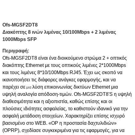
Ofs-MGSF2DT8
Διακόπτης 8 ινών λιμένας 10/100Mbps + 2 λιμένας
1000Mbps SFP
Περιγραφή:
Ofs-MGSF2DT8 είναι ένα διοικούμενο στρώμα 2 + οπτικός
διακόπτης Ethernet με τους οπτικούς λιμένες 2*1000Mbps
και τους λιμένες 8*10/100Mbps RJ45. Έχει ως σκοπό να
ικανοποιήσει τις διάφορες ανάγκες εφαρμογής, και να
παρέχει σε
λύση επικοινωνίας δικτύων Ethernet μια
μια
υψηλή αναλογία απόδοση-τιμών. Ofs-MGSF2DT8'S η υψηλή
διαθεσιμότητα και η αξιοπιστία, καθώς επίσης και οι
πλούσιες ιδιότητες ασφαλείας, το καθιστούν ιδανικό για την
ασφαλή μετάδοση στοιχείων. Χαρακτηρίζει επίσης ισχυρό
βασισμένο στο WEB. «OP η προστασία δαχτυλιδιών»
(OPRP), σχεδίασε συγκεκριμένα για τις εφαρμογές, για να