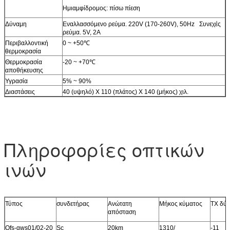
Ημιαμφίδρομος: πίσω πίεση
Δύναμη
Εναλλασσόμενο ρεύμα. 220V (170-260V), 50Hz Συνεχές
ρεύμα. 5V, 2A
Περιβαλλοντική
0 ~ +50℃
θερμοκρασία
Θερμοκρασία
-20 ~ +70℃
αποθήκευσης
Υγρασία
5% ~ 90%
Διαστάσεις
40 (υψηλό) Χ 110 (πλάτος) Χ 140 (μήκος) χιλ.
Πληροφορίες οπτικών
ινών
Τύπος
συνδετήρας
Ανώτατη
Μήκος κύματος
TX δύ
απόσταση
Ofs-gws01/02-20
Sc
20km
1310/
-11