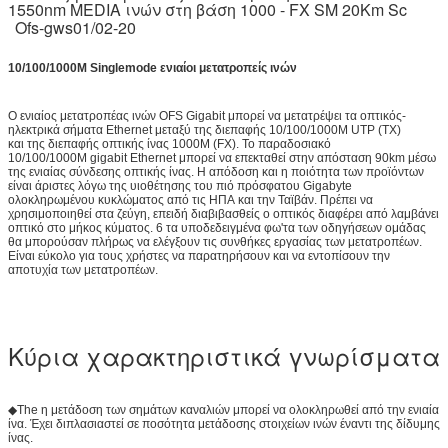
1550nm MEDIA ινών στη βάση 1000 - FX SM 20Km Sc
Ofs-gws01/02-20
10/100/1000M Singlemode ενιαίοι μετατροπείς ινών
Ο ενιαίος μετατροπέας ινών OFS Gigabit μπορεί να μετατρέψει τα οπτικός-
ηλεκτρικά σήματα Ethernet μεταξύ της διεπαφής 10/100/1000M UTP (TX)
και της διεπαφής οπτικής ίνας 1000M (FX). Το παραδοσιακό
10/100/1000M gigabit Ethernet μπορεί να επεκταθεί στην απόσταση 90km μέσω
της ενιαίας σύνδεσης οπτικής ίνας. Η απόδοση και η ποιότητα των προϊόντων
είναι άριστες λόγω της υιοθέτησης του πιό πρόσφατου Gigabyte
ολοκληρωμένου κυκλώματος από τις ΗΠΑ και την Ταϊβάν. Πρέπει να
χρησιμοποιηθεί στα ζεύγη, επειδή διαβιβασθείς ο οπτικός διαφέρει από λαμβάνει
οπτικό στο μήκος κύματος. 6 τα υποδεδειγμένα φω'τα των οδηγήσεων ομάδας
θα μπορούσαν πλήρως να ελέγξουν τις συνθήκες εργασίας των μετατροπέων.
Είναι εύκολο για τους χρήστες να παρατηρήσουν και να εντοπίσουν την
αποτυχία των μετατροπέων.
Κύρια χαρακτηριστικά γνωρίσματα
◆The η μετάδοση των σημάτων καναλιών μπορεί να ολοκληρωθεί από την ενιαία
ίνα. Έχει διπλασιαστεί σε ποσότητα μετάδοσης στοιχείων ινών έναντι της δίδυμης
ίνας.