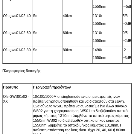
1550nm
~-5dB
Ofs-gws01/02-40
Sc
40km
1310/
5/8
1550nm
~0dB
Ofs-gws01/02-60
Sc
60km
1310/
0/5
1550nm
~2dB
Ofs-gws01/02-80
Sc
80km
1490/
-2
1550nm
~3dB
Πληροφορίες διαταγής
Πρότυπο
Περιγραφή προϊόντων
Ofs-GWS01/02 -
10/100/1000M οι singlemode ενιαίοι μετατροπείς ινών
ΧΧ
πρέπει να χρησιμοποιηθούν και να διαταχτούν στα ζεύγη.
Ένα σύνολο WS01 πρέπει να συνδεθεί με ένα άλλο σύνολο
WS02 για τη χρησιμοποίηση. WS01 το διαβιβασθε'ν οπτικό
μήκος κύματος 1310nm, λαμβάνει το οπτικό μήκος κύματος
1550nm WS02 το διαβιβασθε'ν οπτικό μήκος κύματος
1550nm, λαμβάνει το οπτικό μήκος κύματος 1310nm. Η
ανώτατη απόσταση της ίνας είναι μέχρι 20, 40, 60 ή 80km.