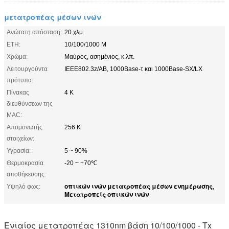
μετατροπέας μέσων ινών
Ανώτατη απόσταση:
20 χλμ
ETH:
10/100/1000 Μ
Χρώμα:
Μαύρος, ασημένιος, κ.λπ.
Λειτουργούντα
IEEE802.3z/AB, 1000Base-τ και 1000Base-SX/LX
πρότυπα:
Πίνακας
4 Κ
διευθύνσεων της
MAC:
Απομονωτής
256 Κ
στοιχείων:
Υγρασία:
5 ~ 90%
Θερμοκρασία
-20 ~ +70℃
αποθήκευσης:
οπτικών ινών μετατροπέας μέσων ενημέρωσης
Υψηλό φως:
,
Μετατροπείς οπτικών ινών
Ενιαίος μετατροπέας 1310nm βάση 10/100/1000 - Tx