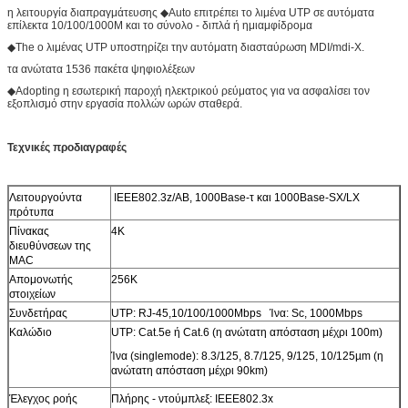
η λειτουργία διαπραγμάτευσης ◆Auto επιτρέπει το λιμένα UTP σε αυτόματα
επίλεκτα 10/100/1000M και το σύνολο - διπλά ή ημιαμφίδρομα
◆The ο λιμένας UTP υποστηρίζει την αυτόματη διασταύρωση MDI/mdi-Χ.
τα ανώτατα 1536 πακέτα ψηφιολέξεων
◆Adopting η εσωτερική παροχή ηλεκτρικού ρεύματος για να ασφαλίσει τον
εξοπλισμό στην εργασία πολλών ωρών σταθερά.
Τεχνικές προδιαγραφές
Λειτουργούντα
IEEE802.3z/AB, 1000Base-τ και 1000Base-SX/LX
πρότυπα
Πίνακας
4K
διευθύνσεων της
MAC
Απομονωτής
256K
στοιχείων
Συνδετήρας
UTP: RJ-45,10/100/1000Mbps Ίνα: Sc, 1000Mbps
Καλώδιο
UTP: Cat.5e ή Cat.6 (η ανώτατη απόσταση μέχρι 100m)
Ίνα (singlemode): 8.3/125, 8.7/125, 9/125, 10/125µm (η
ανώτατη απόσταση μέχρι 90km)
Έλεγχος ροής
Πλήρης - ντούμπλεξ: IEEE802.3x