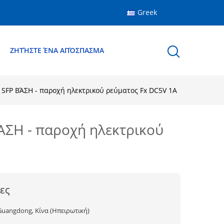
Greek
Ε
ΖΗΤΉΣΤΕ ΈΝΑ ΑΠΌΣΠΑΣΜΑ
e SFP ΒΆΣΗ - παροχή ηλεκτρικού ρεύματος Fx DC5V 1A
ΒΆΣΗ - παροχή ηλεκτρικού
ες
Guangdong, Κίνα (Ηπειρωτική)