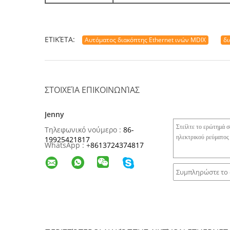
ΕΤΙΚΈΤΑ:
Αυτόματος διακόπτης Ethernet ινών MDIX
δι
ΣΤΟΙΧΕΊΑ ΕΠΙΚΟΙΝΩΝΊΑΣ
Jenny
Τηλεφωνικό νούμερο :
86-
19925421817
WhatsApp :
+
8613724374817