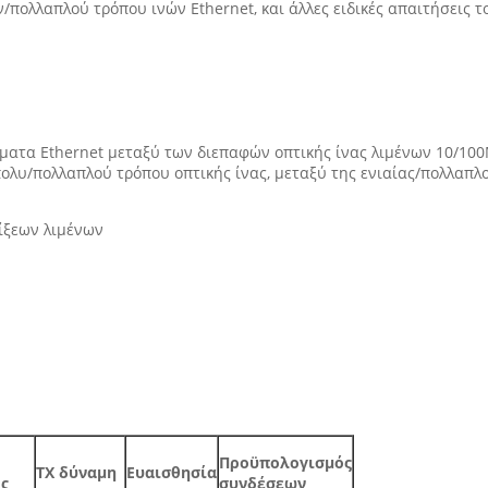
/πολλαπλού τρόπου ινών Ethernet, και άλλες ειδικές απαιτήσεις τ
ήματα Ethernet μεταξύ των διεπαφών οπτικής ίνας λιμένων 10/100
λυ/πολλαπλού τρόπου οπτικής ίνας, μεταξύ της ενιαίας/πολλαπλο
ξεων λιμένων
Προϋπολογισμός
TX δύναμη
Ευαισθησία
ς
συνδέσεων