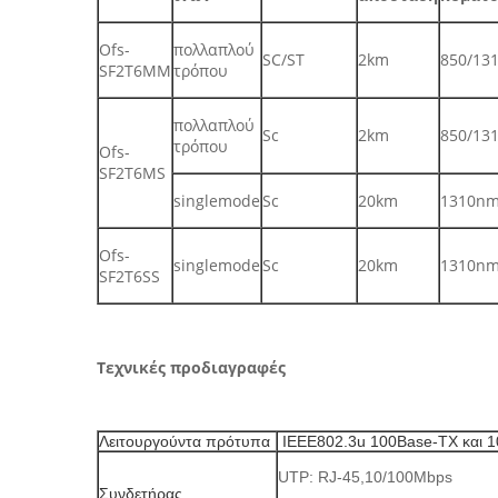
Ofs-
πολλαπλού
SC/ST
2km
850/13
SF2T6MM
τρόπου
πολλαπλού
Sc
2km
850/13
τρόπου
Ofs-
SF2T6MS
singlemode
Sc
20km
1310n
Ofs-
singlemode
Sc
20km
1310n
SF2T6SS
Τεχνικές προδιαγραφές
Λειτουργούντα πρότυπα
IEEE802.3u 100Base-TX και 
UTP: RJ-45,10/100Mbps
Συνδετήρας