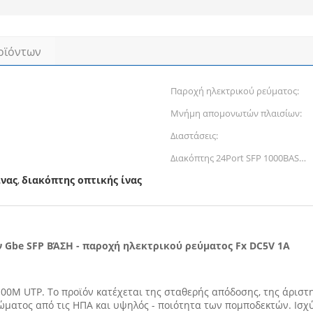
οϊόντων
Παροχή ηλεκτρικού ρεύματος:
Μνήμη απομονωτών πλαισίων:
Διαστάσεις:
Διακόπτης 24Port SFP 1000BASE-
Fx ινών (χωρίς SFP modulel),
ίνας
διακόπτης οπτικής ίνας
,
εσωτερικά CP:
ών Gbe SFP ΒΆΣΗ - παροχή ηλεκτρικού ρεύματος Fx DC5V 1A
100M UTP. Το προϊόν κατέχεται της σταθερής απόδοσης, της άριστη
ατος από τις ΗΠΑ και υψηλός - ποιότητα των πομποδεκτών. Ισχύε