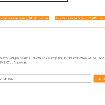
ακόπτης οπτικής ίνας 100M Ethernet
Διακόπτης οπτικής ίνας IP178G Ether
Επι