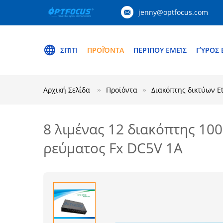
jenny@optfocus.com
ΣΠΊΤΙ
ΠΡΟΪΌΝΤΑ
ΠΕΡΊΠΟΥ ΕΜΕΊΣ
ΓΎΡΟΣ 
Αρχική Σελίδα
Προϊόντα
Διακόπτης δικτύων E
8 λιμένας 12 διακόπτης 10
ρεύματος Fx DC5V 1A