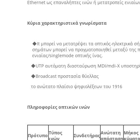
Ethernet ως επαναλήπτες ινών ή μετατροπείς ενιαίων
Κύρια χαρακτηριστικά γνωρίσματα
◆It μπορεί να μετατρέψει τα οπτικός-ηλεκτρικά σ
σημάτων μπορεί να πραγματοποιηθεί μεταξύ της πο
ενιαίας/singlemode οπτικής ίνας.
◆UTP αυτόματη διασταύρωση MDI/mdi-Χ υποστηρί
◆Broadcast προστασία θύελλας
το ανώτατο πλαίσιο ψηφιολέξεων του 1916
Πληροφορίες οπτικών ινών
Τύπος
Ανώτατη
Μήκος
Πρότυπο
Συνδετήρας
ινών
απόσταση
κύματο