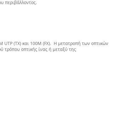
ου περιβάλλοντος.
M UTP (TX) και 100M (FX). Η μετατροπή των οπτικών
ύ τρόπου οπτικής ίνας ή μεταξύ της