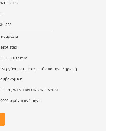
OPTFOCUS
CE
Ofs-SF8
2 κομμάτια
negotiated
125 × 27 × 85mm
3-5 εργάσιμες ημέρες μετά από την πληρωμή
λαμβανόμενη
T/T, L/C, WESTERN UNION, PAYPAL
10000 τεμάχια ανά μήνα