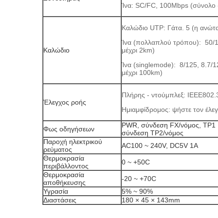
Ίνα: SC/FC, 100Mbps (σύνολο 
Καλώδιο UTP: Γάτα. 5 (η ανώτ
Ίνα (πολλαπλού τρόπου): 50/
Καλώδιο
μέχρι 2km)
Ίνα (singlemode): 8/125, 8.7
μέχρι 100km)
Πλήρης - ντούμπλεξ: IEEE802.
Έλεγχος ροής
Ημιαμφίδρομος: ψήστε τον έλε
PWR, σύνδεση FX/νόμος, TP1 
Φως οδηγήσεων
σύνδεση TP2/νόμος
Παροχή ηλεκτρικού
AC100 ~ 240V, DC5V 1A
ρεύματος
Θερμοκρασία
0 ~ +50C
περιβάλλοντος
Θερμοκρασία
-20 ~ +70C
αποθήκευσης
Υγρασία
5% ~ 90%
Διαστάσεις
180 × 45 × 143mm