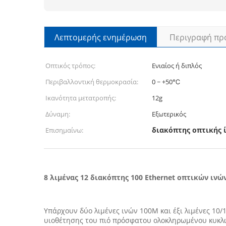
Λεπτομερής ενημέρωση
Περιγραφή πρ
Οπτικός τρόπος:
Ενιαίος ή διπλός
Περιβαλλοντική θερμοκρασία:
0 ~ +50℃
Ικανότητα μετατροπής:
12g
Δύναμη:
Εξωτερικός
διακόπτης οπτικής 
Επισημαίνω:
8 λιμένας 12 διακόπτης 100 Ethernet οπτικών ιν
Υπάρχουν δύο λιμένες ινών 100M και έξι λιμένες 10/
υιοθέτησης του πιό πρόσφατου ολοκληρωμένου κυκλώμ