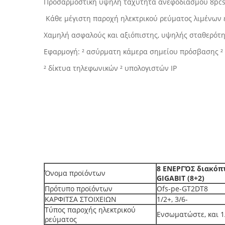
Προσαρμοστική υψηλή ταχύτητα ανεφοδιασμού 8pcs 
Κάθε μέγιστη παροχή ηλεκτρικού ρεύματος λιμένων 
Χαμηλή ασφαλούς και αξιόπιστης, υψηλής σταθερότη
Εφαρμογή: ² ασύρματη κάμερα σημείου πρόσβασης ² 
² δίκτυα τηλεφωνικών ² υπολογιστών IP
8 ΕΝΕΡΓΌΣ διακόπ
Όνομα προϊόντων
GIGABIT (8+2)
Πρότυπο προϊόντων
Ofs-pe-GT2DT8
ΚΑΡΦΙΤΣΑ ΣΤΟΙΧΕΙΩΝ
1/2+, 3/6-
Τύπος παροχής ηλεκτρικού
Ενσωματώστε, και 1/2
ρεύματος