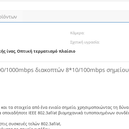
οϊόντων
Κάμερα:
Σχετική υγρασία:
ής ίνας
Οπτική τερματισμό πλαίσιο
,
100/1000mbps διακοπτών 8*10/100mbps σημείου
και τα στοιχεία από ένα ενιαίο σημείο, χρησιμοποιώντας τη δύνα
για οποιαδήποτε IEEE 802.3af/at βιομηχανικά τυποποιημένων συν
τις συσκευές τελών 802.3af/at,