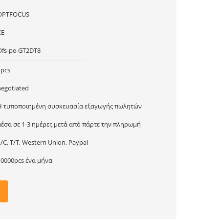
OPTFOCUS
CE
Ofs-pe-GT2DT8
1pcs
negotiated
Η τυποποιημένη συσκευασία εξαγωγής πωλητών
μέσα σε 1-3 ημέρες μετά από πάρτε την πληρωμή
/C, T/T, Western Union, Paypal
10000pcs ένα μήνα