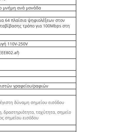
b μνήμη ανά μονάδα
για 64 πλαίσια ψηφιολέξεων στον
εταβίβασης τρόπο για 100Mbps στη
ωγή 110V-250V
EEE802.af)
ιστών γραφείου/ραφιών
έγιστη δύναμη σημείου εισόδου
η, δραστηριότητα, ταχύτητα, σημείο
θος σημείου εισόδου