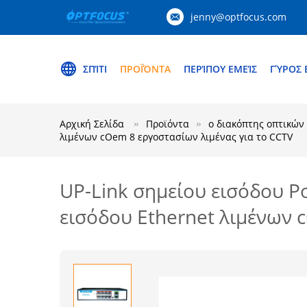
jenny@optfocus.com
ΣΠΊΤΙ
ΠΡΟΪΌΝΤΑ
ΠΕΡΊΠΟΥ ΕΜΕΊΣ
ΓΎΡΟΣ 
Αρχική Σελίδα
Προϊόντα
ο διακόπτης οπτικών
λιμένων cOem 8 εργοστασίων λιμένας για το CCTV
UP-Link σημείου εισόδου 
εισόδου Ethernet λιμένων 