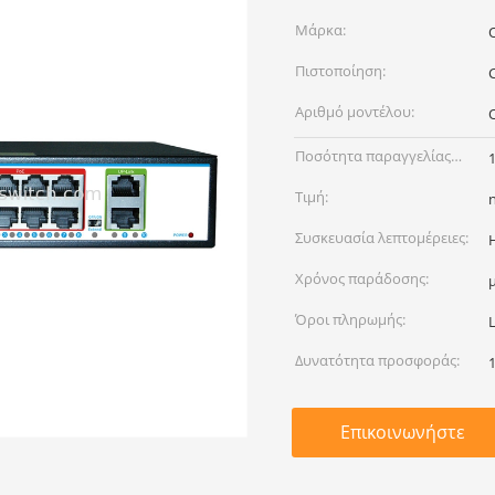
Μάρκα:
Πιστοποίηση:
Αριθμό μοντέλου:
Ποσότητα παραγγελίας
min:
Τιμή:
Συσκευασία λεπτομέρειες:
Χρόνος παράδοσης:
Όροι πληρωμής:
L
Δυνατότητα προσφοράς:
Επικοινωνήστε