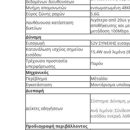
δεδομένων διευθύνσεων
Μνήμη απομονωτών
ενσωματωμένη 48K
Εύρος ζώνης ραχών
5.6G
Λιγότερο από 20us 
Λανθάνουσα κατάσταση
αποθήκευσης και μ
δικτύων
μετάδοση 100Mbps
Δύναμη
Εισαγωγή
52V ΣΥΝΕΧΗΣ εισαγ
Κατανάλωση ισχύος σημείου
15.4W ανά λιμένα (I
εισόδου
Τρέχουσα προστασία
Παρόν
υπερφόρτωσης
Μηχανικός
Περίβλημα
Μέταλλο
Εγκατάσταση
Μοντάρισμα υπολογ
Διεπαφή
Σύστημα: Δύναμη, μ
Δείκτες οδηγήσεων
Ανά λιμένα: Σύνδεσ
εισόδου ενεργό, λά
Προδιαγραφή περιβάλλοντος