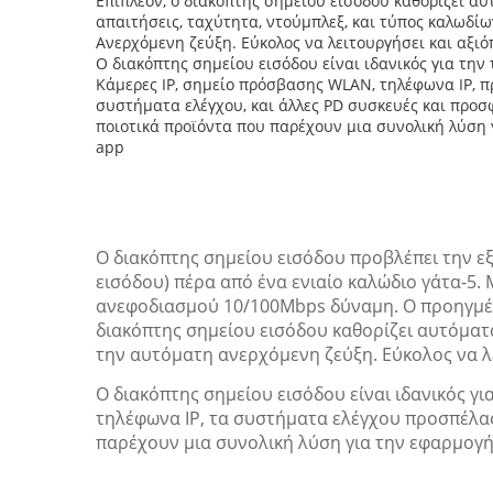
Επιπλέον, ο διακόπτης σημείου εισόδου καθορίζει αυ
απαιτήσεις, ταχύτητα, ντούμπλεξ, και τύπος καλωδί
Ανερχόμενη ζεύξη. Εύκολος να λειτουργήσει και αξιό
Ο διακόπτης σημείου εισόδου είναι ιδανικός για τ
Κάμερες IP, σημείο πρόσβασης WLAN, τηλέφωνα IP, 
συστήματα ελέγχου, και άλλες PD συσκευές και προ
ποιοτικά προϊόντα που παρέχουν μια συνολική λύση 
app
Ο διακόπτης σημείου εισόδου προβλέπει την εξ
εισόδου) πέρα από ένα ενιαίο καλώδιο γάτα-5.
ανεφοδιασμού 10/100Mbps δύναμη. Ο προηγμένο
διακόπτης σημείου εισόδου καθορίζει αυτόματα
την αυτόματη ανερχόμενη ζεύξη. Εύκολος να λε
Ο διακόπτης σημείου εισόδου είναι ιδανικός γ
τηλέφωνα IP, τα συστήματα ελέγχου προσπέλασ
παρέχουν μια συνολική λύση για την εφαρμογή