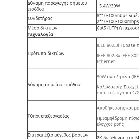
Δύναμη παραγωγής σημείου
15.4W/30W
εισόδου
8*10/100mbps λιμέν
Συνδετήρας
2*10/100/1000mbps
Μέσο δικτύων
Cat5 (UTP) ή περισσ
Τεχνολογία
IEEE 802.3i 10base-
Πρότυπα δικτύων
IEEE 802.3x IEEE 80
Ethernet
30W ανά λιμένα (IEE
Δύναμη σημείου εισόδου
Καλωδίωση: Στοιχεί
από τα ζευγάρια 1/2 κ
Αποθήκευσης και μ
Τύποι επεξεργασίας
Ημιαμφίδρομη πίσω 
έλεγχος ροής
Επιτραπέζιο μέγεθος βάσεων
2K διεύθυνση της 