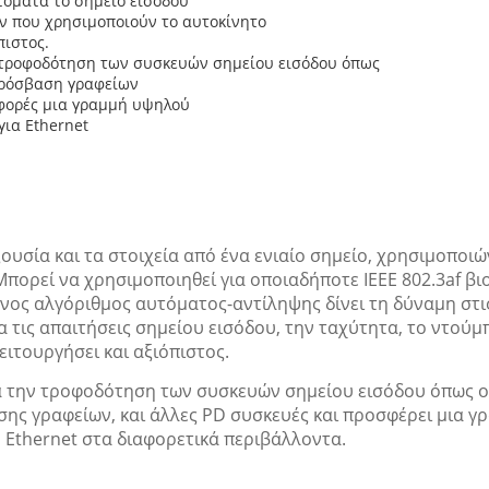
τόματα το σημείο εισόδου
ων που χρησιμοποιούν το αυτοκίνητο
πιστος.
ην τροφοδότηση των συσκευών σημείου εισόδου όπως
πρόσβαση γραφείων
σφορές μια γραμμή υψηλού
για Ethernet
ουσία και τα στοιχεία από ένα ενιαίο σημείο, χρησιμοποι
 Μπορεί να χρησιμοποιηθεί για οποιαδήποτε IEEE 802.3af 
ς αλγόριθμος αυτόματος-αντίληψης δίνει τη δύναμη στις 
 τις απαιτήσεις σημείου εισόδου, την ταχύτητα, το ντούμ
ιτουργήσει και αξιόπιστος.
ια την τροφοδότηση των συσκευών σημείου εισόδου όπως ο
ης γραφείων, και άλλες PD συσκευές και προσφέρει μια γ
 Ethernet στα διαφορετικά περιβάλλοντα.