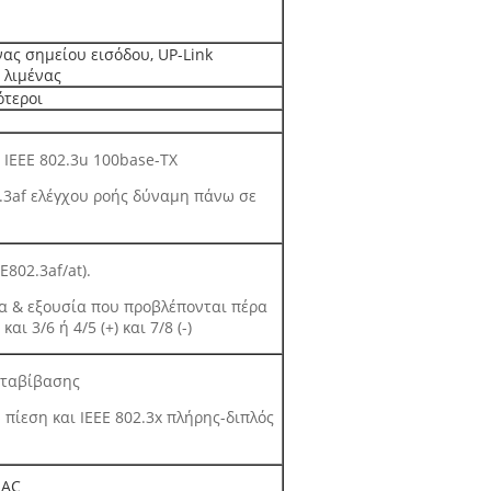
ας σημείου εισόδου, UP-Link
 λιμένας
ότεροι
τ IEEE 802.3u 100base-TX
2.3af ελέγχου ροής δύναμη πάνω σε
E802.3af/at).
α & εξουσία που προβλέπονται πέρα
αι 3/6 ή 4/5 (+) και 7/8 (-)
εταβίβασης
πίεση και IEEE 802.3x πλήρης-διπλός
MAC