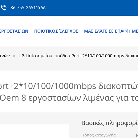
86-755-26511956
ΕΡΓΟΣΤΑΣΊΩΝ
ΠΟΙΟΤΙΚΌΣ ΈΛΕΓΧΟΣ
ΜΑΣ ΕΛΆΤΕ ΣΕ ΕΠΑΦΉ Μ
 ινών
UP-Link σημείου εισόδου Port+2*10/100/1000mbps διακ
Port+2*10/100/1000mbps διακοπτ
cOem 8 εργοστασίων λιμένας για τ
Βασικές πληροφορί
Τόπος καταγωγής: