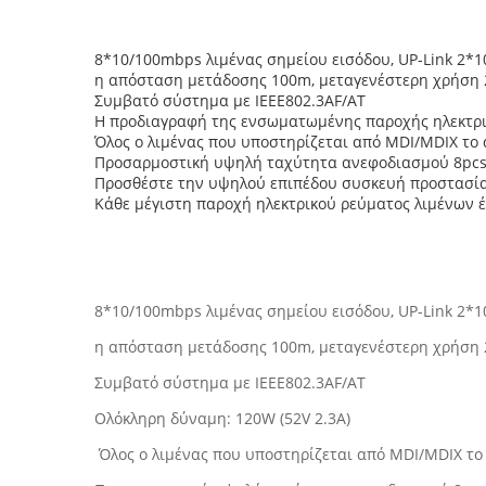
8*10/100mbps λιμένας σημείου εισόδου, UP-Link 2*
η απόσταση μετάδοσης 100m, μεταγενέστερη χρήση 2
Συμβατό σύστημα με IEEE802.3AF/AT
Η προδιαγραφή της ενσωματωμένης παροχής ηλεκτρικ
Όλος ο λιμένας που υποστηρίζεται από MDI/MDIX το
Προσαρμοστική υψηλή ταχύτητα ανεφοδιασμού 8pcs 
Προσθέστε την υψηλού επιπέδου συσκευή προστασία
Κάθε μέγιστη παροχή ηλεκτρικού ρεύματος λιμένων 
8*10/100mbps λιμένας σημείου εισόδου, UP-Link 2*
η απόσταση μετάδοσης 100m, μεταγενέστερη χρήση 2
Συμβατό σύστημα με IEEE802.3AF/AT
Ολόκληρη δύναμη: 120W (52V 2.3A)
Όλος ο λιμένας που υποστηρίζεται από MDI/MDIX τ