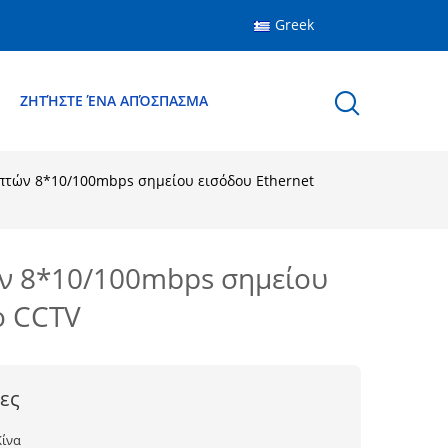
Greek
Ε
ΖΗΤΉΣΤΕ ΈΝΑ ΑΠΌΣΠΑΣΜΑ
οπτών 8*10/100mbps σημείου εισόδου Ethernet
ών 8*10/100mbps σημείου
ο CCTV
ες
Κίνα