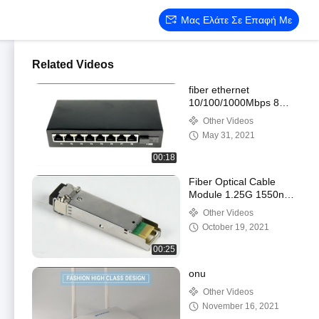
Μας Ελάτε Σε Επαφή Με
Related Videos
fiber ethernet
10/100/1000Mbps 8
ports 1 SC 20km L2
Other Videos
fiber switch for cctv
May 31, 2021
00:18
Fiber Optical Cable
Module 1.25G 1550nm
40Km LC SFP+
Other Videos
Transceiver Compatible
October 19, 2021
00:25
onu
Other Videos
November 16, 2021